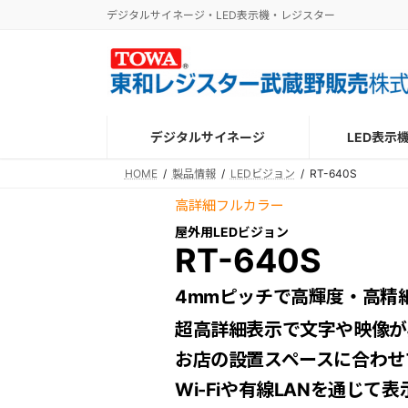
コ
ナ
デジタルサイネージ・LED表示機・レジスター
ン
ビ
テ
ゲ
ン
ー
ツ
シ
へ
ョ
デジタルサイネージ
LED表示
ス
ン
キ
に
HOME
製品情報
LEDビジョン
RT-640S
ッ
移
高詳細フルカラー
プ
動
屋外用LEDビジョン
RT-640S
4mmピッチで高輝度・高精
超高詳細表示で文字や映像が
お店の設置スペースに合わせ
Wi-Fiや有線LANを通じ